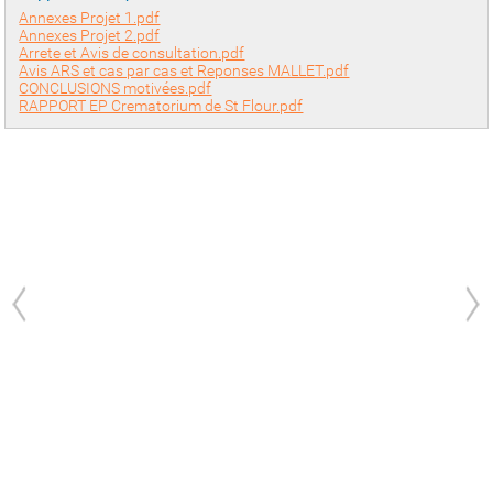
Annexes Projet 1.pdf
Annexes Projet 2.pdf
Arrete et Avis de consultation.pdf
Avis ARS et cas par cas et Reponses MALLET.pdf
CONCLUSIONS motivées.pdf
RAPPORT EP Crematorium de St Flour.pdf
prev
next