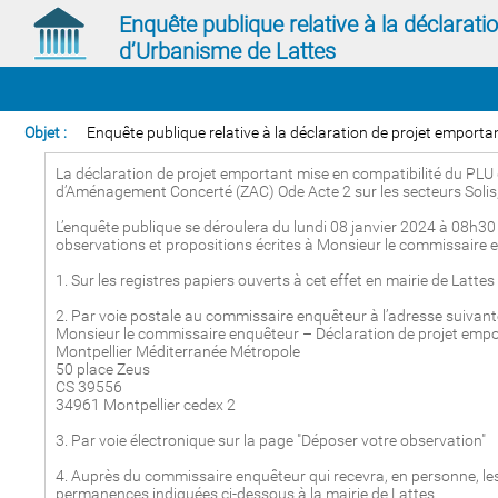
Enquête publique relative à la déclarat
d’Urbanisme de Lattes
Objet :
Enquête publique relative à la déclaration de projet emporta
La déclaration de projet emportant mise en compatibilité du PLU 
d’Aménagement Concerté (ZAC) Ode Acte 2 sur les secteurs Solis, 
L’enquête publique se déroulera du lundi 08 janvier 2024 à 08h30
observations et propositions écrites à Monsieur le commissaire e
1. Sur les registres papiers ouverts à cet effet en mairie de Latt
2. Par voie postale au commissaire enquêteur à l’adresse suivante
Monsieur le commissaire enquêteur – Déclaration de projet empo
Montpellier Méditerranée Métropole
50 place Zeus
CS 39556
34961 Montpellier cedex 2
3. Par voie électronique sur la page "Déposer votre observation"
4. Auprès du commissaire enquêteur qui recevra, en personne, les 
permanences indiquées ci-dessous à la mairie de Lattes