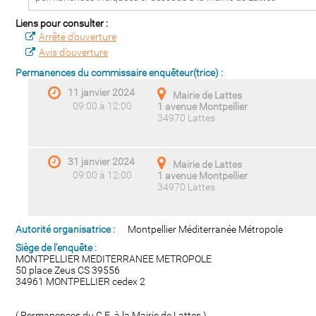
Liens pour consulter :
Arrêté d’ouverture
Avis d’ouverture
Permanences du commissaire enquêteur(trice) :
11 janvier 2024
Mairie de Lattes
09:00 à 12:00
1 avenue Montpellier
34970 Lattes
31 janvier 2024
Mairie de Lattes
09:00 à 12:00
1 avenue Montpellier
34970 Lattes
Autorité organisatrice :
Montpellier Méditerranée Métropole
Siège de l'enquête :
MONTPELLIER MEDITERRANEE METROPOLE
50 place Zeus CS 39556
34961 MONTPELLIER cedex 2
( Permanences du C.E. à la Mairie de Lattes )