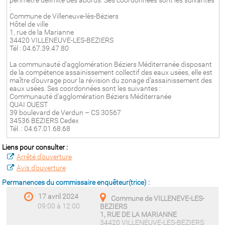
périmètre délimité des abords. Ses coordonnées sont les suivantes
:
Commune de Villeneuve-lès-Béziers
Hôtel de ville
1, rue de la Marianne
34420 VILLENEUVE-LES-BEZIERS
Tél : 04.67.39.47.80
La communauté d’agglomération Béziers Méditerranée disposant
de la compétence assainissement collectif des eaux usées, elle est
maître d’ouvrage pour la révision du zonage d’assainissement des
eaux usées. Ses coordonnées sont les suivantes :
Communauté d’agglomération Béziers Méditerranée
QUAI OUEST
39 boulevard de Verdun – CS 30567
34536 BEZIERS Cedex
Tél. : 04.67.01.68.68
Liens pour consulter :
Arrêté d’ouverture
Avis d’ouverture
Permanences du commissaire enquêteur(trice) :
17 avril 2024
Commune de VILLENEVE-LES-
09:00 à 12:00
BEZIERS
1, RUE DE LA MARIANNE
34420 VILLENEUVE-LES-BEZIERS