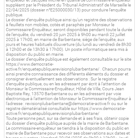
enquêteur et Jacques Michel en qualité de commissaire enquêteur
suppléant par le Président du Tribunal Administratif de Marseille le
22/04/2025 (dossier n°E25000030/13) pour conduire l’enquête
publique.
Le dossier d’enquête publique ainsi qu’un registre des observations
à feuillets non mobiles, cotés et paraphés par Monsieur le
Commissaire-Enquêteur, seront disponibles pendant toute la durée
de l’enquête, du vendredi 20 juin 2025 à 9h00 au mardi 22 juillet
2025 à 17h00, en mairie de Barbentane, siège de l'enquête, aux
jours et heures habituels d’ouverture (du lundi au vendredi de 8h30
à 12h00 et de 13h30 à 17h00). Un poste informatique sera mis à
disposition du public en mairie.
Le dossier d'enquête publique est également consultable sur le site
https://www.democratie-
active.fr/enquetepubliquerevisionplubarbentane/ . Chacun pourra
ainsi prendre connaissance des différents éléments du dossier et
consigner éventuellement ses observations : Sur le registre
d’enquête publique, ou en les adressant par écrit à l’attention de
Monsieur le Commissaire-Enquêteur, Hôtel de Ville, Cours Jean
Baptiste Rey, 13570 Barbentane ou en les adressant par voie
électronique à l’attention de Monsieur le Commissaire-Enquêteur à
l’adresse : revisionplubarbentane@democratie-active.fr ou sur le
registre dématérialisé consultable sur https://www.democratie-
active.fr/enquetepubliquerevisionplubarbentane/
Toute personne peut, sur sa demande et à ses frais, obtenir copie
du dossier d'enquête publique auprès de la mairie de Barbentane.
Le commissaire-enquêteur se tiendra à la disposition du public en
mairie de Barbentane pour recevoir ses observations aux dates et