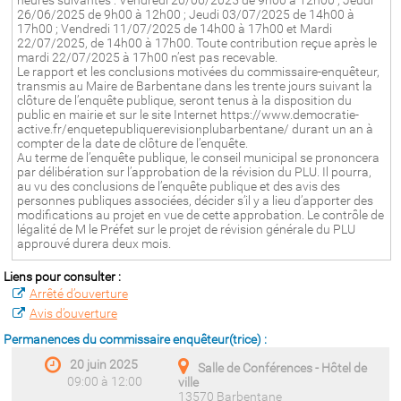
heures suivantes : Vendredi 20/06/2025 de 9h00 à 12h00 ; Jeudi
26/06/2025 de 9h00 à 12h00 ; Jeudi 03/07/2025 de 14h00 à
17h00 ; Vendredi 11/07/2025 de 14h00 à 17h00 et Mardi
22/07/2025, de 14h00 à 17h00. Toute contribution reçue après le
mardi 22/07/2025 à 17h00 n’est pas recevable.
Le rapport et les conclusions motivées du commissaire-enquêteur,
transmis au Maire de Barbentane dans les trente jours suivant la
clôture de l’enquête publique, seront tenus à la disposition du
public en mairie et sur le site Internet https://www.democratie-
active.fr/enquetepubliquerevisionplubarbentane/ durant un an à
compter de la date de clôture de l’enquête.
Au terme de l’enquête publique, le conseil municipal se prononcera
par délibération sur l’approbation de la révision du PLU. Il pourra,
au vu des conclusions de l’enquête publique et des avis des
personnes publiques associées, décider s’il y a lieu d’apporter des
modifications au projet en vue de cette approbation. Le contrôle de
légalité de M le Préfet sur le projet de révision générale du PLU
approuvé durera deux mois.
Liens pour consulter :
Arrêté d’ouverture
Avis d’ouverture
Permanences du commissaire enquêteur(trice) :
20 juin 2025
Salle de Conférences - Hôtel de
09:00 à 12:00
ville
13570 Barbentane