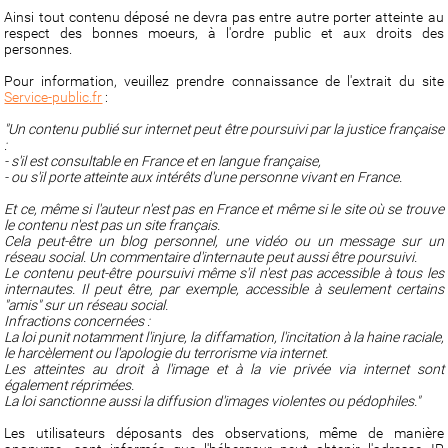
Ainsi tout contenu déposé ne devra pas entre autre porter atteinte au
respect des bonnes moeurs, à l'ordre public et aux droits des
personnes.
Pour information, veuillez prendre connaissance de l'extrait du site
Service-public.fr
:
"Un contenu publié sur internet peut être poursuivi par la justice française
:
- s'il est consultable en France et en langue française,
- ou s'il porte atteinte aux intérêts d'une personne vivant en France.
Et ce, même si l'auteur n'est pas en France et même si le site où se trouve
le contenu n'est pas un site français.
Cela peut-être un blog personnel, une vidéo ou un message sur un
réseau social. Un commentaire d'internaute peut aussi être poursuivi.
Le contenu peut-être poursuivi même s'il n'est pas accessible à tous les
internautes. Il peut être, par exemple, accessible à seulement certains
"amis" sur un réseau social.
Infractions concernées :
La loi punit notamment l'injure, la diffamation, l'incitation à la haine raciale,
le harcèlement ou l'apologie du terrorisme via internet.
Les atteintes au droit à l'image et à la vie privée via internet sont
également réprimées.
La loi sanctionne aussi la diffusion d'images violentes ou pédophiles."
Les utilisateurs déposants des observations, même de manière