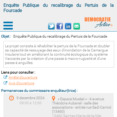
Enquête Publique du recalibrage du Pertuis de la
Fourcade
Objet :
Enquête Publique du recalibrage du Pertuis de la Fourcade
Le projet consiste à réhabiliter le pertuis de la Fourcade et doubler
sa capacité de ressuyage des eaux d’inondation de la Camargue
Insulaire tout en améliorant la continuité écologique du système
Vaccarès par la création d’une passe à macro-rugosité et d’une
passe à anguilles.
Liens pour consulter :
Arrêté d’ouverture
Avis d’ouverture
Permanences du commissaire enquêteur(trice) :
9 decembre 2024
« Espace Muséal » - 4 avenue
09:00 à 12:00
Théodore Aubanel - salle des
associations - entrée rue Sadi Carnot
(13460)
13460 Saintes-Marie-de-la-Mer