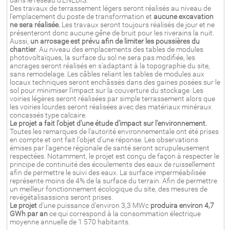
dans le réseau d'ENEDIS.
Des travaux de terrassement légers seront réalisés au niveau de
l'emplacement du poste de transformation et
aucune excavation
ne sera réalisée.
Les travaux seront toujours réalisés de jour et ne
présenteront donc aucune gêne de bruit pour les riverains la nuit.
Aussi,
un arrosage est prévu afin de limiter les poussières du
chantier
. Au niveau des emplacements des tables de modules
photovoltaïques, la surface du sol ne sera pas modifiée, les
ancrages seront réalisés en s'adaptant à la topographie du site,
sans remodelage. Les câbles reliant les tables de modules aux
locaux techniques seront enchâssés dans des gaines posées sur le
sol pour minimiser l'impact sur la couverture du stockage. Les
voiries légères seront réalisées par simple terrassement alors que
les voiries lourdes seront réalisées avec des matériaux minéraux
concassés type calcaire.
Le projet a fait l'objet d'une étude d'impact sur l'environnement.
Toutes les remarques de l'autorité environnementale ont été prises
en compte et ont fait l'objet d'une réponse. Les observations
émises par l'agence régionale de santé seront scrupuleusement
respectées. Notamment, le projet est conçu de façon à respecter le
principe de continuité des écoulements des eaux de ruissellement
afin de permettre le suivi des eaux. La surface imperméabilisée
représente moins de 4% de la surface du terrain. Afin de permettre
un meilleur fonctionnement écologique du site, des mesures de
revégétalisassions seront prises.
Le projet
d'une puissance d'environ 3,3 MWc
produira environ 4,7
GWh par an
ce qui correspond à la consommation électrique
moyenne annuelle de 1 570 habitants.