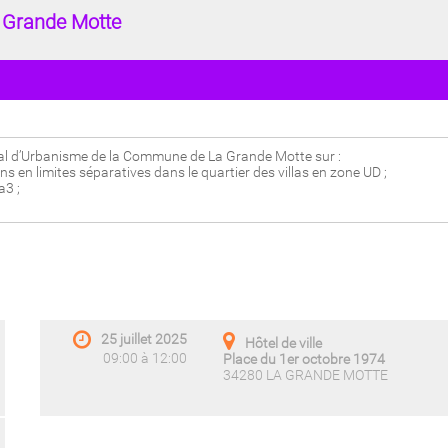
la Grande Motte
cal d’Urbanisme de la Commune de La Grande Motte sur :
ons en limites séparatives dans le quartier des villas en zone UD ;
a3 ;
25 juillet 2025
Hôtel de ville
09:00 à 12:00
Place du 1er octobre 1974
34280 LA GRANDE MOTTE