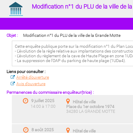
Modification n°1 du PLU de la ville de 
Objet :
Modification n°1 du PLU de la ville de la Grande Motte
Cette enquête publique porte sur la modification n°1 du Plan Lo
- L’évolution de la règle relative aux implantations des constructi
- L’évolution du règlement de la cave de Haute Plage en zone 1UD
- La suppression de l’OAP du parking de haute plage (1UDa4).
Liens pour consulter :
Arrêté d’ouverture
Avis d’ouverture
Permanences du commissaire enquêteur(trice) :
9 juillet 2025
Hôtel de ville
14:00 à 17:00
Place du 1er octobre 1974
34280 LA GRANDE MOTTE
8 août 2025
Hôtel de ville