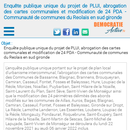
Enquête publique unique du projet de PLUI, abrogation
des cartes communales et modification de 24 PDA -
Communauté de communes du Reolais en sud gironde
Objet :
Enquête publique unique du projet de PLUI, abrogation des cartes
communales et modification de 24 PDA - Communauté de communes
du Reolais en sud gironde
L'enquête publique unique portant sur le projet de plan local
d'urbanisme intercommunal, l'abrogation des cartes communales
des Communes de Bassanne, Blaignac, Brannens, Brouqueyran,
Camiran, Casseuil, Fontet, Fosses et Baleyssac, Hure, Loupiac de la
Réole, Morizes, Noaillac, Puybarban, Saint Hilaire de la Noaille,
Saint-Laurent du Plan, Saint Sève, Saint-Vivien de Monségur ainsi
que la modification des 24 périmètres délimités des abords
modifiés sur les communes de Aillas, Auros, Bagas, Blaignac,
Camiran, Casseuil, Fontet, Fosses et Baleyssac, Gironde sur Dropt,
La Réole, Lamothe Landerron, Les Esseintes, Loubens, Loupiac de
la Réole, Mongauzy, Pondaurat, Roquebrune, Saint-Exupéry, Saint
Hilaire de la Noaille, Saint-Martin de Sescas, Saint-Michel de
Lapujade, Saint-Vivien de Monségur se déroulera du lundi 22
novembre 2021 au jeudi 06 janvier 2022 inclus.