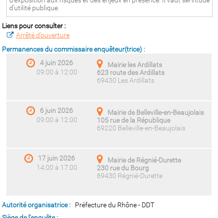
d’exposition aux risques et des enjeux en présence. Il vaut servitude
d’utilité publique.
Liens pour consulter :
Arrêté d’ouverture
Permanences du commissaire enquêteur(trice) :
4 juin 2026
Mairie les Ardillats
09:00 à 12:00
623 route des Ardillats
69430 Les Ardillats
6 juin 2026
Mairie de Belleville-en-Beaujolais
09:00 à 12:00
105 rue de la République
69220 Belleville-en-Beaujolais
17 juin 2026
Mairie de Régnié-Durette
14:00 à 17:00
230 rue du Bourg
69430 Régnié-Durette
Autorité organisatrice :
Préfecture du Rhône - DDT
Siège de l'enquête :