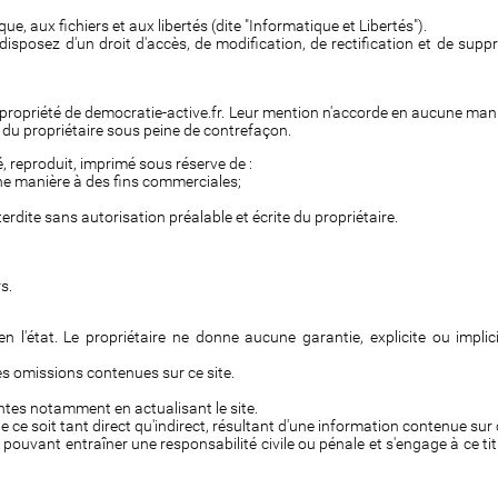
e, aux fichiers et aux libertés (dite "Informatique et Libertés").
s disposez d'un droit d'accès, de modification, de rectification et de s
la propriété de democratie-active.fr. Leur mention n'accorde en aucune man
t du propriétaire sous peine de contrefaçon.
, reproduit, imprimé sous réserve de :
cune manière à des fins commerciales;
rdite sans autorisation préalable et écrite du propriétaire.
s.
 l'état. Le propriétaire ne donne aucune garantie, explicite ou implici
 des omissions contenues sur ce site.
entes notamment en actualisant le site.
e soit tant direct qu'indirect, résultant d'une information contenue sur c
pouvant entraîner une responsabilité civile ou pénale et s'engage à ce titr