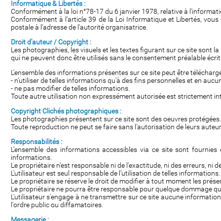
Informatique & Libertés :
Conformément à la loi n°78-17 du 6 janvier 1978, relative à l'informatiqu
Conformément à l'article 39 de la Loi Informatique et Libertés, vou
postale à l'adresse de l'autorité organisatrice.
Droit d'auteur / Copyright :
Les photographies, les visuels et les textes figurant sur ce site sont 
qui ne peuvent donc être utilisés sans le consentement préalable écri
L'ensemble des informations présentes sur ce site peut être téléchargé
- n'utiliser de telles informations qu'à des fins personnelles et en au
- ne pas modifier de telles informations.
Toute autre utilisation non expressément autorisée est strictement inte
Copyright Clichés photographiques :
Les photographies présentent sur ce site sont des oeuvres protégées.
Toute reproduction ne peut se faire sans l'autorisation de leurs auteur
Responsabilités :
L'ensemble des informations accessibles via ce site sont fournies en
informations.
Le propriétaire n'est responsable ni de l'exactitude, ni des erreurs, ni
L'utilisateur est seul responsable de l'utilisation de telles informations.
Le propriétaire se réserve le droit de modifier à tout moment les prés
Le propriétaire ne pourra être responsable pour quelque dommage que c
L'utilisateur s'engage à ne transmettre sur ce site aucune information 
l'ordre public ou diffamatoires.
Messagerie :