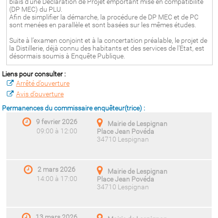
biais d’une Déclaration de Projet emportant mise en compatibilité
(DP MEC) du PLU.
Afin de simplifier la démarche, la procédure de DP MEC et de PC
sont menées en parallèle et sont basées sur les mêmes études.
Suite à l’examen conjoint et à la concertation préalable, le projet de
la Distillerie, déjà connu des habitants et des services de l'Etat, est
désormais soumis à Enquête Publique.
Liens pour consulter :
Arrêté d’ouverture
Avis d’ouverture
Permanences du commissaire enquêteur(trice) :
9 fevrier 2026
Mairie de Lespignan
09:00 à 12:00
Place Jean Povéda
34710 Lespignan
2 mars 2026
Mairie de Lespignan
14:00 à 17:00
Place Jean Povéda
34710 Lespignan
13 mars 2026