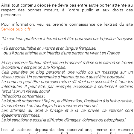
Ainsi tout contenu déposé ne devra pas entre autre porter atteinte au
respect des bonnes moeurs, à l'ordre public et aux droits des
personnes.
Pour information, veuillez prendre connaissance de l'extrait du site
Service-public.fr
:
"Un contenu publié sur internet peut être poursuivi par la justice française
:
- s'il est consultable en France et en langue française,
- ou s'il porte atteinte aux intérêts d'une personne vivant en France.
Et ce, même si l'auteur n'est pas en France et même si le site où se trouve
le contenu n'est pas un site français.
Cela peut-être un blog personnel, une vidéo ou un message sur un
réseau social. Un commentaire d'internaute peut aussi être poursuivi.
Le contenu peut-être poursuivi même s'il n'est pas accessible à tous les
internautes. Il peut être, par exemple, accessible à seulement certains
"amis" sur un réseau social.
Infractions concernées :
La loi punit notamment l'injure, la diffamation, l'incitation à la haine raciale,
le harcèlement ou l'apologie du terrorisme via internet.
Les atteintes au droit à l'image et à la vie privée via internet sont
également réprimées.
La loi sanctionne aussi la diffusion d'images violentes ou pédophiles."
Les utilisateurs déposants des observations, même de manière