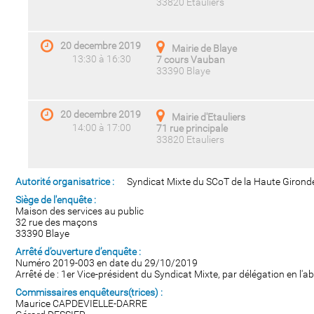
33820 Etauliers
20 decembre 2019
Mairie de Blaye
13:30 à 16:30
7 cours Vauban
33390 Blaye
20 decembre 2019
Mairie d'Etauliers
14:00 à 17:00
71 rue principale
33820 Etauliers
Autorité organisatrice :
Syndicat Mixte du SCoT de la Haute Girond
Siège de l'enquête :
Maison des services au public
32 rue des maçons
33390 Blaye
Arrêté d’ouverture d’enquête :
Numéro 2019-003 en date du 29/10/2019
Arrêté de : 1er Vice-président du Syndicat Mixte, par délégation en l'
Commissaires enquêteurs(trices) :
Maurice CAPDEVIELLE-DARRE