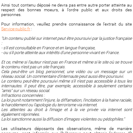
Ainsi tout contenu déposé ne devra pas entre autre porter atteinte au
respect des bonnes moeurs, à l'ordre public et aux droits des
personnes.
Pour information, veuillez prendre connaissance de l'extrait du site
Service-public.fr
:
"Un contenu publié sur internet peut être poursuivi par la justice française
:
- s'il est consultable en France et en langue française,
- ou s'il porte atteinte aux intérêts d'une personne vivant en France.
Et ce, même si l'auteur n'est pas en France et même si le site où se trouve
le contenu n'est pas un site français.
Cela peut-être un blog personnel, une vidéo ou un message sur un
réseau social. Un commentaire d'internaute peut aussi être poursuivi.
Le contenu peut-être poursuivi même s'il n'est pas accessible à tous les
internautes. Il peut être, par exemple, accessible à seulement certains
"amis" sur un réseau social.
Infractions concernées :
La loi punit notamment l'injure, la diffamation, l'incitation à la haine raciale,
le harcèlement ou l'apologie du terrorisme via internet.
Les atteintes au droit à l'image et à la vie privée via internet sont
également réprimées.
La loi sanctionne aussi la diffusion d'images violentes ou pédophiles."
Les utilisateurs déposants des observations, même de manière