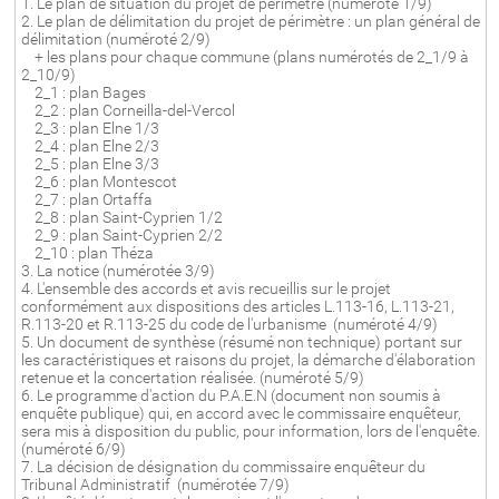
1. Le plan de situation du projet de périmètre (numéroté 1/9)
2. Le plan de délimitation du projet de périmètre : un plan général de
délimitation (numéroté 2/9)
+ les plans pour chaque commune (plans numérotés de 2_1/9 à
2_10/9)
2_1 : plan Bages
2_2 : plan Corneilla-del-Vercol
2_3 : plan Elne 1/3
2_4 : plan Elne 2/3
2_5 : plan Elne 3/3
2_6 : plan Montescot
2_7 : plan Ortaffa
2_8 : plan Saint-Cyprien 1/2
2_9 : plan Saint-Cyprien 2/2
2_10 : plan Théza
3. La notice (numérotée 3/9)
4. L'ensemble des accords et avis recueillis sur le projet
conformément aux dispositions des articles L.113-16, L.113-21,
R.113-20 et R.113-25 du code de l'urbanisme (numéroté 4/9)
5. Un document de synthèse (résumé non technique) portant sur
les caractéristiques et raisons du projet, la démarche d'élaboration
retenue et la concertation réalisée. (numéroté 5/9)
6. Le programme d'action du P.A.E.N (document non soumis à
enquête publique) qui, en accord avec le commissaire enquêteur,
sera mis à disposition du public, pour information, lors de l'enquête.
(numéroté 6/9)
7. La décision de désignation du commissaire enquêteur du
Tribunal Administratif (numérotée 7/9)