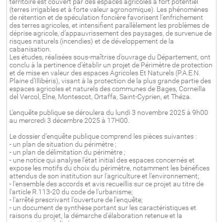
territoire est couvert par des espaces agricoles à fort potentiel
(terres irrigables et à forte valeur agronomique). Les phénomènes
de rétention et de spéculation foncière favorisent l’enfrichement
des terres agricoles, et intensifient parallèlement les problèmes de
déprise agricole, d’appauvrissement des paysages, de survenue de
risques naturels (incendies) et de développement de la
cabanisation.
Les études, réalisées sous-maîtrise d’ouvrage du Département, ont
conclu à la pertinence d’établir un projet de Périmètre de protection
et de mise en valeur des espaces Agricoles Et Naturels (P.A.E.N.
Plaine d’Illibéris), visant à la protection de la plus grande partie des
espaces agricoles et naturels des communes de Bages, Corneilla
del Vercol, Elne, Montescot, Ortaffa, Saint-Cyprien, et Théza.
L’enquête publique se déroulera du lundi 3 novembre 2025 à 9h00
au mercredi 3 décembre 2025 à 17H00.
Le dossier d’enquête publique comprend les pièces suivantes :
- un plan de situation du périmètre ;
- un plan de délimitation du périmètre ;
- une notice qui analyse l'état initial des espaces concernés et
expose les motifs du choix du périmètre, notamment les bénéfices
attendus de son institution sur l'agriculture et l'environnement;
- l'ensemble des accords et avis recueillis sur ce projet au titre de
l'article R.113-20 du code de l'urbanisme;
- l'arrêté prescrivant l'ouverture de l'enquête;
- un document de synthèse portant sur les caractéristiques et
raisons du projet, la démarche d'élaboration retenue et la