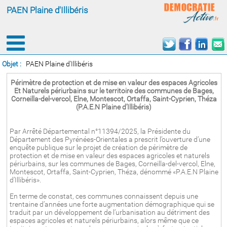
PAEN Plaine d'Illibéris
Objet :
PAEN Plaine d'Illibéris
Périmètre de protection et de mise en valeur des espaces Agricoles
Et Naturels périurbains sur le territoire des communes de Bages,
Corneilla-del-vercol, Elne, Montescot, Ortaffa, Saint-Cyprien, Théza
(P.A.E.N Plaine d’Illibéris)
Par Arrêté Départemental n°11394/2025, la Présidente du
Département des Pyrénées-Orientales a prescrit l’ouverture d’une
enquête publique sur le projet de création de périmètre de
protection et de mise en valeur des espaces agricoles et naturels
périurbains, sur les communes de Bages, Corneilla-del-vercol, Elne,
Montescot, Ortaffa, Saint-Cyprien, Théza, dénommé «P.A.E.N Plaine
d’Illibéris».
En terme de constat, ces communes connaissent depuis une
trentaine d’années une forte augmentation démographique qui se
traduit par un développement de l’urbanisation au détriment des
espaces agricoles et naturels périurbains, alors même que ce