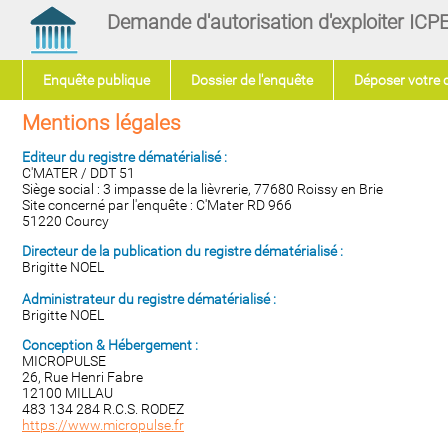
Demande d'autorisation d'exploiter IC
Enquête publique
Dossier de l'enquête
Déposer votre 
Mentions légales
Editeur du registre dématérialisé :
C'MATER / DDT 51
Siège social : 3 impasse de la lièvrerie, 77680 Roissy en Brie
Site concerné par l'enquête : C'Mater RD 966
51220 Courcy
Directeur de la publication
du registre dématérialisé
:
Brigitte NOEL
Administrateur du
registre dématérialisé
:
Brigitte NOEL
Conception & Hébergement :
MICROPULSE
26, Rue Henri Fabre
12100 MILLAU
483 134 284 R.C.S. RODEZ
https://www.micropulse.fr