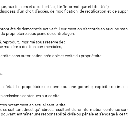
e, aux fichiers et aux libertés (dite "Informatique et Libertés").
s disposez d'un droit d'accès, de modification, de rectification et de s
la propriété de democratie-active.fr. Leur mention n'accorde en aucune man
t du propriétaire sous peine de contrefaçon.
, reproduit, imprimé sous réserve de :
cune manière à des fins commerciales;
rdite sans autorisation préalable et écrite du propriétaire.
s.
 l'état. Le propriétaire ne donne aucune garantie, explicite ou implici
 des omissions contenues sur ce site.
entes notamment en actualisant le site.
e soit tant direct qu'indirect, résultant d'une information contenue sur c
pouvant entraîner une responsabilité civile ou pénale et s'engage à ce titr