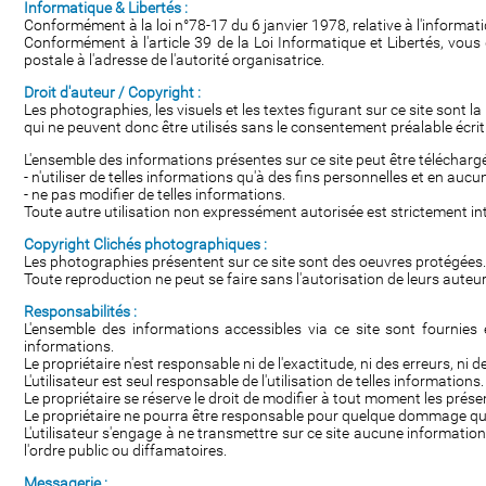
Informatique & Libertés :
Conformément à la loi n°78-17 du 6 janvier 1978, relative à l'informatiqu
Conformément à l'article 39 de la Loi Informatique et Libertés, vou
postale à l'adresse de l'autorité organisatrice.
Droit d'auteur / Copyright :
Les photographies, les visuels et les textes figurant sur ce site sont 
qui ne peuvent donc être utilisés sans le consentement préalable écri
L'ensemble des informations présentes sur ce site peut être téléchargé
- n'utiliser de telles informations qu'à des fins personnelles et en au
- ne pas modifier de telles informations.
Toute autre utilisation non expressément autorisée est strictement inte
Copyright Clichés photographiques :
Les photographies présentent sur ce site sont des oeuvres protégées.
Toute reproduction ne peut se faire sans l'autorisation de leurs auteur
Responsabilités :
L'ensemble des informations accessibles via ce site sont fournies en
informations.
Le propriétaire n'est responsable ni de l'exactitude, ni des erreurs, ni
L'utilisateur est seul responsable de l'utilisation de telles informations.
Le propriétaire se réserve le droit de modifier à tout moment les prés
Le propriétaire ne pourra être responsable pour quelque dommage que c
L'utilisateur s'engage à ne transmettre sur ce site aucune information 
l'ordre public ou diffamatoires.
Messagerie :