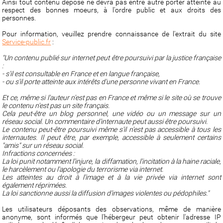
Ainsi tout contenu déposé ne devra pas entre autre porter atteinte au
respect des bonnes moeurs, à l'ordre public et aux droits des
personnes.
Pour information, veuillez prendre connaissance de l'extrait du site
Service-public.fr
:
"Un contenu publié sur internet peut être poursuivi par la justice française
:
- s'il est consultable en France et en langue française,
- ou s'il porte atteinte aux intérêts d'une personne vivant en France.
Et ce, même si l'auteur n'est pas en France et même si le site où se trouve
le contenu n'est pas un site français.
Cela peut-être un blog personnel, une vidéo ou un message sur un
réseau social. Un commentaire d'internaute peut aussi être poursuivi.
Le contenu peut-être poursuivi même s'il n'est pas accessible à tous les
internautes. Il peut être, par exemple, accessible à seulement certains
"amis" sur un réseau social.
Infractions concernées :
La loi punit notamment l'injure, la diffamation, l'incitation à la haine raciale,
le harcèlement ou l'apologie du terrorisme via internet.
Les atteintes au droit à l'image et à la vie privée via internet sont
également réprimées.
La loi sanctionne aussi la diffusion d'images violentes ou pédophiles."
Les utilisateurs déposants des observations, même de manière
anonyme, sont informés que l'hébergeur peut obtenir l'adresse IP