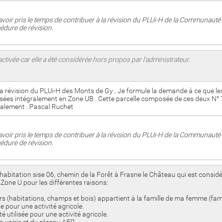
voir pris le temps de contribuer à la révision du PLUi-H de la Communau
édure de révision.
ctivée car elle a été considérée hors propos par l'administrateur.
 la révision du PLUi-H des Monts de Gy , Je formule la demande à ce que l
ées intégralement en Zone UB . Cette parcelle composée de ces deux N° 75
ialement . Pascal Ruchet
voir pris le temps de contribuer à la révision du PLUi-H de la Communau
édure de révision.
habitation sise 06, chemin de la Forêt à Frasne le Château qui est consi
n Zone U pour les différentes raisons:
rs (habitations, champs et bois) appartient à la famille de ma femme (fami
te pour une activité agricole.
té utilisée pour une activité agricole.