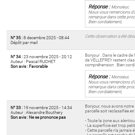
Réponse :
Monsieur,
Nous vous remercions d’a
remarque dans cette proc
Bien cordialement,
Cette observation a été désa
N° 35 :
8 decembre 2025 - 08:44
Dépôt par mail
Bonjour . Dans le cadre de
N° 34 :
23 novembre 2025 - 20:12
de VELLEFREY restent class
Auteur : Pascal RUCHET
compréhension . Bien cord
Son avis : Favorable
Réponse :
Monsieur,
Nous vous remercions d’a
remarque dans cette proc
Bien cordialement,
Bonjour, nous avons notre 
N° 33 :
19 novembre 2025 - 14:34
parcelle soit reclassifiée e
Auteur : Alexandre Bouthery
Son avis : Ne se prononce pas
- Toute la zone aux alentou
- La superficie est trop peti
- Cette parcelle n'a jamais é