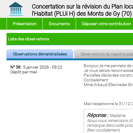
Concertation sur la révision du Plan 
l'Habitat (PLUi H) des Monts de Gy (70)
Présentation
Documents
Déposer votre contribution
Liste des observations
Observations dématérialisées
Observations du registre pap
Bonjour,Je me permets de v
N° 38 :
5 janvier 2026 - 09:22
Je vous serais reconnaissan
Dépôt par mail
Parcelles déclarées constru
Cordialement
Mme Arbaud Ellenrieder Bri
Mail receptionné le 31/12
Réponse :
Madame,
Nous vous remercions d’a
remarque dans cette proc
Bien cordialement,