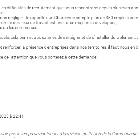
r les difficultés de recrutement que nous rencontrons depuis plusieurs anné
ier
ns négliger. Je rappelle que Charcenne compte plus de 350 emplois pérenn
ximité des lieux de travail, est une force majeure à développer,
es ou les commerces.
locale, cela permet aux salariés de s’intégrer et de s’installer durablement,
t renforcer la présence d’entreprises dans nos territoires, il faut nous en
e de l’attention que vous porterez à cette demande.
/2025 à 22:41
voir pris le temps de contribuer à la révision du PLUi-H de la Communau