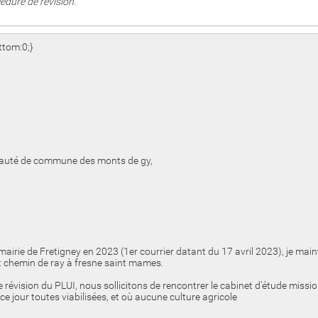
édure de révision.
ttom:0;}
nauté de commune des monts de gy,
a mairie de Fretigney en 2023 (1er courrier datant du 17 avril 2023), je ma
et chemin de ray à fresne saint mames.
 révision du PLUI, nous sollicitons de rencontrer le cabinet d'étude mission
ce jour toutes viabilisées, et où aucune culture agricole