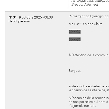
remarque dans cette proc
Bien cordialement,
P {margin-top:0;margin-bo
N° 31 :
9 octobre 2025 - 08:38
Dépôt par mail
Me LOYER Marie Claire
XXXXX
XXXXX
À l'attention de la commu
Bonjour,
suite à notre entretien à l
le chemin de sainte reine, 
A l'occasion de la prochaine
de nos parcelles qui sont à 
n'a jamais été faite.