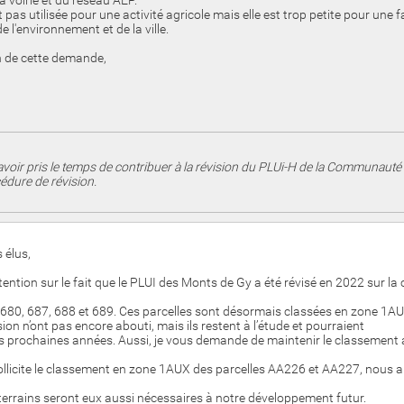
la voirie et du réseau AEP.
st pas utilisée pour une activité agricole mais elle est trop petite pour une 
l'environnement et de la ville.
n de cette demande,
voir pris le temps de contribuer à la révision du PLUi-H de la Communau
édure de révision.
 élus,
ttention sur le fait que le PLUI des Monts de Gy a été révisé en 2022 su
680, 687, 688 et 689. Ces parcelles sont désormais classées en zone 1AU
sion n’ont pas encore abouti, mais ils restent à l’étude et pourraient
ois prochaines années. Aussi, je vous demande de maintenir le classement 
ollicite le classement en zone 1AUX des parcelles AA226 et AA227, nous a
 terrains seront eux aussi nécessaires à notre développement futur.