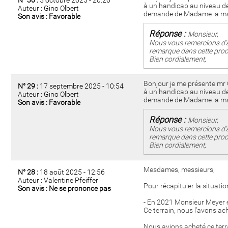
N° 30 :
5 octobre 2025 - 20:20
à un handicap au niveau de l
Auteur : Gino Olbert
demande de Madame la maire 
Son avis : Favorable
Réponse :
Monsieur,
Nous vous remercions d’a
remarque dans cette proc
Bien cordialement,
Bonjour je me présente mr 
N° 29 :
17 septembre 2025 - 10:54
à un handicap au niveau de l
Auteur : Gino Olbert
demande de Madame la maire 
Son avis : Favorable
Réponse :
Monsieur,
Nous vous remercions d’a
remarque dans cette proc
Bien cordialement,
Mesdames, messieurs,
N° 28 :
18 août 2025 - 12:56
Auteur : Valentine Pfeiffer
Pour récapituler la situation
Son avis : Ne se prononce pas
- En 2021 Monsieur Meyer et
Ce terrain, nous l'avons ac
Nous avions acheté ce terra