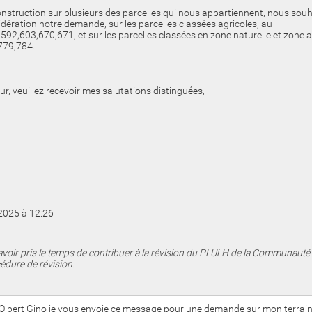
nstruction sur plusieurs des parcelles qui nous appartiennent, nous souha
sidération notre demande, sur les parcelles classées agricoles, au
2,603,670,671, et sur les parcelles classées en zone naturelle et zone ag
779,784.
ur, veuillez recevoir mes salutations distinguées,
/2025 à 12:26
voir pris le temps de contribuer à la révision du PLUi-H de la Communau
édure de révision.
Olbert Gino je vous envoie ce message pour une demande sur mon terrain a