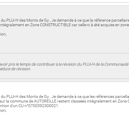
on du PLUi-H des Monts de Gy , Je demande à ce que la référence parcella
ntégralement en Zone CONSTRUCTIBLE car celle-ci à été acquise en zone con
ion,
voir pris le temps de contribuer à la révision du PLUi-H de la Communau
édure de révision.
on du PLUi-H des Monts de Gy , Je demande à ce que les références parce
² sur la commune de AUTOREILLE restent classées intégralement en Zone C
obtention d'un CU n°0700392300021.
ion,