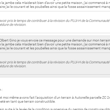
a jambe cela m’aiderait bien d’avoir une petite maison, j’ai commencé à mon
j’ai le courant et les poubelles ainsi que la fosse assainissement manque 
voir pris le temps de contribuer à la révision du PLUi-H de la Communau
édure de révision.
Olbert Gino je vous envoie ce message pour une demande sur mon terrain a
a jambe cela m’aiderait bien d’avoir une petite maison, j’ai commencé à mon
j’ai le courant et les poubelles ainsi que la fosse assainissement manque 
voir pris le temps de contribuer à la révision du PLUi-H de la Communau
édure de révision.
 :
 moi même avons fait l'acquisition d'un terrain à Autoreille parcelle ZC 2
heté en tant que terrain constructible.
in suite à la levée de la condition suspensive du permis de construire o