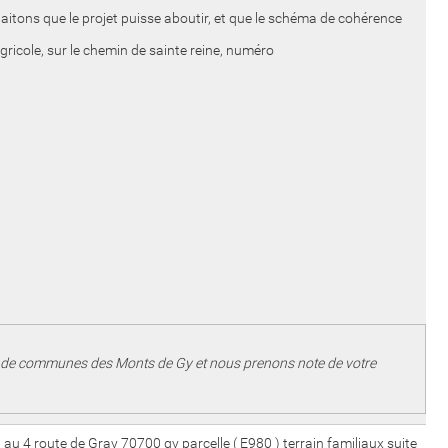
itons que le projet puisse aboutir, et que le schéma de cohérence
ricole, sur le chemin de sainte reine, numéro
té de communes des Monts de Gy et nous prenons note de votre
u 4 route de Gray 70700 gy parcelle ( E980 ) terrain familiaux suite