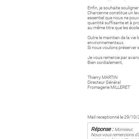
Enfin, je souhaite souligne
Charcenne constitue un lev
essentiel que nous ne pouvo
quantité suffisante et à pro
au même titre que les écol
Outre le maintien de la vie 
environnementaux.
Si nous voulons préserver e
Je vous remercie par avanc
Bien cordialement,
Thierry MARTIN
Directeur Général
Fromagerie MILLERET
Mail receptionné le 29/10
Réponse :
Monsieur,
Nous vous remercions d’a