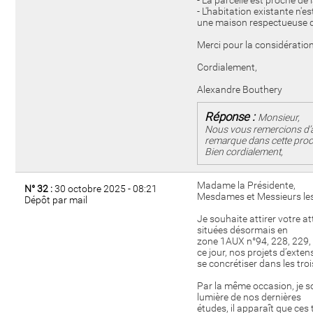
- La parcelle est proche de 
- L'habitation existante n'e
une maison respectueuse de 
Merci pour la considératio
Cordialement,
Alexandre Bouthery
Réponse :
Monsieur,
Nous vous remercions d’a
remarque dans cette proc
Bien cordialement,
Madame la Présidente,
N° 32 :
30 octobre 2025 - 08:21
Mesdames et Messieurs les
Dépôt par mail
Je souhaite attirer votre a
situées désormais en
zone 1AUX n°94, 228, 229, 
ce jour, nos projets d’exten
se concrétiser dans les tr
Par la même occasion, je s
lumière de nos dernières
études, il apparaît que ces