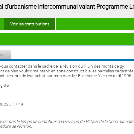
local d'urbanisme intercommunal valant Programme L
Voir les contributions
ier
ous contacter dans le cadre de la révision du Pluih des monts de gy.
t de bien vouloir maintenir en zone constructible les parcelles cadastrée
ctibles lors de leur achat par mon mari Mr Ellenrieder Yves en avril 1996.
gitte
/2025 à 17:49
voir pris le temps de contribuer à la révision du PLUi-H de la Communau
édure de révision.