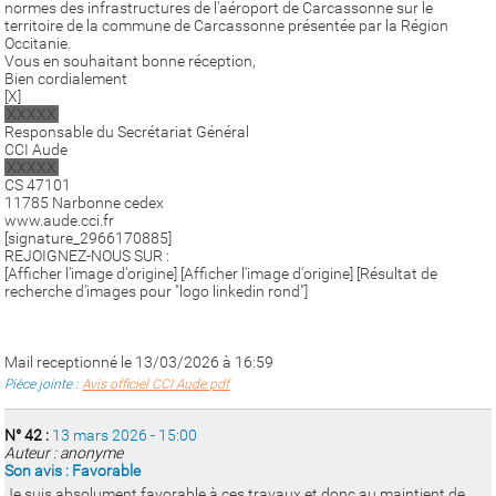
normes des infrastructures de l'aéroport de Carcassonne sur le
territoire de la commune de Carcassonne présentée par la Région
Occitanie.
Vous en souhaitant bonne réception,
Bien cordialement
[X]
XXXXX
Responsable du Secrétariat Général
CCI Aude
XXXXX
CS 47101
11785 Narbonne cedex
www.aude.cci.fr
[signature_2966170885]
REJOIGNEZ-NOUS SUR :
[Afficher l'image d'origine] [Afficher l'image d'origine] [Résultat de
recherche d'images pour "logo linkedin rond"]
Mail receptionné le 13/03/2026 à 16:59
Pièce jointe :
Avis officiel CCI Aude.pdf
N° 42 :
13 mars 2026 - 15:00
Auteur : anonyme
Son avis : Favorable
Je suis absolument favorable à ces travaux et donc au maintient de