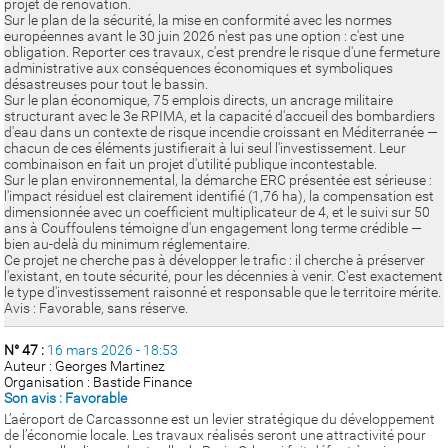
projet de rénovation.
Sur le plan de la sécurité, la mise en conformité avec les normes
européennes avant le 30 juin 2026 n'est pas une option : c'est une
obligation. Reporter ces travaux, c'est prendre le risque d'une fermeture
administrative aux conséquences économiques et symboliques
désastreuses pour tout le bassin.
Sur le plan économique, 75 emplois directs, un ancrage militaire
structurant avec le 3e RPIMA, et la capacité d'accueil des bombardiers
d'eau dans un contexte de risque incendie croissant en Méditerranée —
chacun de ces éléments justifierait à lui seul l'investissement. Leur
combinaison en fait un projet d'utilité publique incontestable.
Sur le plan environnemental, la démarche ERC présentée est sérieuse :
l'impact résiduel est clairement identifié (1,76 ha), la compensation est
dimensionnée avec un coefficient multiplicateur de 4, et le suivi sur 50
ans à Couffoulens témoigne d'un engagement long terme crédible —
bien au-delà du minimum réglementaire.
Ce projet ne cherche pas à développer le trafic : il cherche à préserver
l'existant, en toute sécurité, pour les décennies à venir. C'est exactement
le type d'investissement raisonné et responsable que le territoire mérite.
Avis : Favorable, sans réserve.
N° 47 :
16 mars 2026 - 18:53
Auteur : Georges Martinez
Organisation : Bastide Finance
Son avis : Favorable
L’aéroport de Carcassonne est un levier stratégique du développement
de l’économie locale. Les travaux réalisés seront une attractivité pour