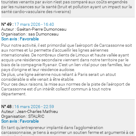
touristes venants par avion n'est pas comparé aux coûts engendrés
par les nuisances sur la santé (bruit et pollution ayant un impact sur la
santé cardio-vasculaire des riverains)
N° 49 :
17 mars 2026 - 16:40
Auteur : Gaétan-Pierre Dumonceau
Organisation : sas Dumonceau
Son avis : Favorable
Pour notre activité, il est primordial que l'aéroport de Carcassonne soit
aux normes et lui permette d'accueillir les lignes aériennes
internationales. De nombreux clients de Limoux et haute vallée ayant
acquis une résidence secondaire viennent dans notre territoire par le
biais de la compagnie Ryanair. C'est un lien vital pour ces familles, leur
pays d'origine et leur résidence audoise.
De plus, une ligne aérienne nous reliant à Paris serait un atout
considérable si elle venait à être établie.
Pour ces deux raisons, la mise aux normes de la piste de l'aéroport de
Carcassonne est d'un intérêt collectif commun à tout notre
département.
N° 48 :
16 mars 2026 - 22:59
Auteur : Jean-Charles Mathieu
Organisation : STALRIC
Son avis : Favorable
En tant qu'entrepreneur implanté dans l'agglomération
carcassonnaise, je tiens à exprimer un soutien ferme et argumenté à ce